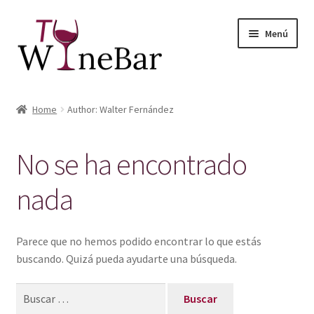
Ir
Ir
Menú
a
al
la
contenido
navegación
Inicio
Home
Author: Walter Fernández
Expandi
Tienda de Vinos y Productos
el
No se ha encontrado
menú
Expandi
Servicios
hijo
el
nada
menú
Sobre Nosotros
hijo
Parece que no hemos podido encontrar lo que estás
buscando. Quizá pueda ayudarte una búsqueda.
Buscar: