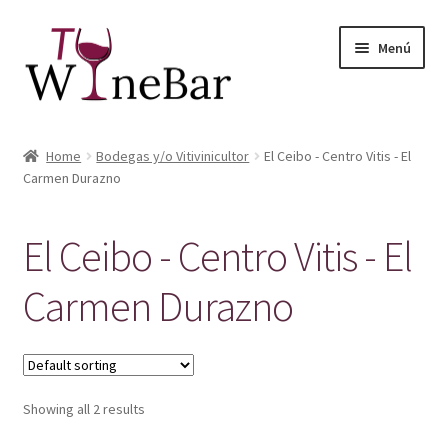
Ir
Ir
Menú
a
al
la
contenido
navegación
Inicio
Home
Bodegas y/o Vitivinicultor
El Ceibo - Centro Vitis - El
Expandi
Carmen Durazno
Tienda de Vinos y Productos
el
menú
Expandi
Servicios
El Ceibo - Centro Vitis - El
hijo
el
menú
Sobre Nosotros
Carmen Durazno
hijo
Showing all 2 results