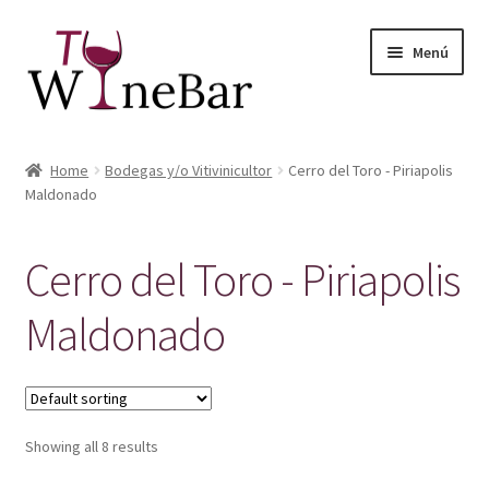
Ir
Ir
Menú
a
al
la
contenido
navegación
Inicio
Home
Bodegas y/o Vitivinicultor
Cerro del Toro - Piriapolis
Expandi
Maldonado
Tienda de Vinos y Productos
el
menú
Expandi
Servicios
Cerro del Toro - Piriapolis
hijo
el
menú
Sobre Nosotros
Maldonado
hijo
Showing all 8 results