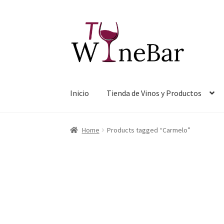
Ir
Ir
a
al
la
contenido
navegación
Inicio
Tienda de Vinos y Productos
Home
Products tagged “Carmelo”