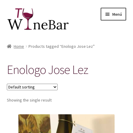
Ir
Ir
Menú
a
al
la
contenido
navegación
Inicio
Home
Products tagged “Enologo Jose Lez”
Expandi
Tienda de Vinos y Productos
el
Enologo Jose Lez
menú
Expandi
Servicios
hijo
el
menú
Sobre Nosotros
hijo
Showing the single result