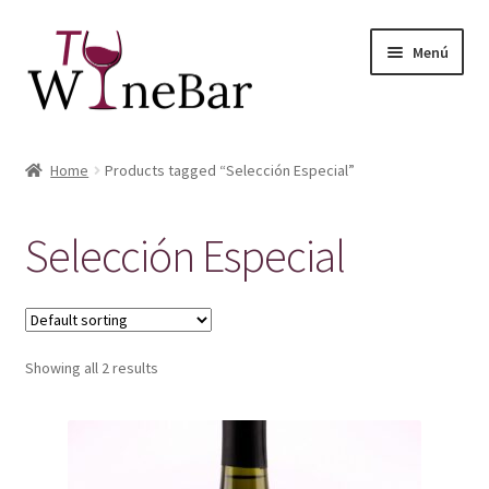
Ir
Ir
Menú
a
al
la
contenido
navegación
Inicio
Home
Products tagged “Selección Especial”
Expandi
Tienda de Vinos y Productos
el
Selección Especial
menú
Expandi
Servicios
hijo
el
menú
Sobre Nosotros
hijo
Showing all 2 results