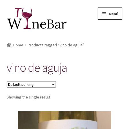
Ir
Ir
Menú
a
al
la
contenido
navegación
Inicio
Home
Products tagged “vino de aguja”
Expandi
Tienda de Vinos y Productos
el
vino de aguja
menú
Expandi
Servicios
hijo
el
menú
Sobre Nosotros
hijo
Showing the single result