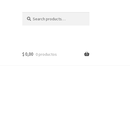
Search
Search
for:
$
0,00
0 productos