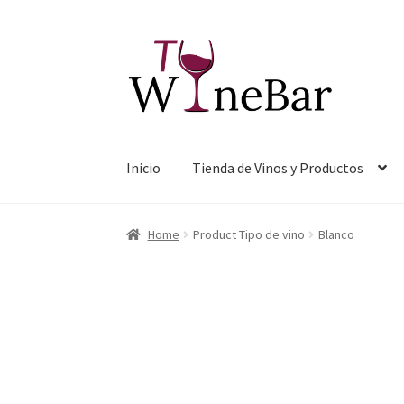
Ir
Ir
a
al
la
contenido
navegación
Inicio
Tienda de Vinos y Productos
Home
Product Tipo de vino
Blanco