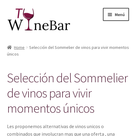
Ir
Ir
Menú
a
al
la
contenido
navegación
Inicio
Home
Selección del Sommelier de vinos para vivir momentos
Expandi
únicos
Tienda de Vinos y Productos
el
menú
Expandi
Servicios
Selección del Sommelier
hijo
el
menú
Sobre Nosotros
de vinos para vivir
hijo
momentos únicos
Les proponemos alternativas de vinos unicos o
combinados que involucran mas que una oferta , una