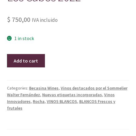
$
750,00
IVA incluido
1 in stock
Blend
Add to cart
Blanco
Becasina
Los
Cabos
Categories:
Becasina Wines
,
Vinos destacados por el Sommelier
Walter Fernández
,
Nuevas etiquetas incorporadas
,
Vinos
2022
Innovadores
,
Rocha
,
VINOS BLANCOS
,
BLANCOS Frescos y
quantity
frutales