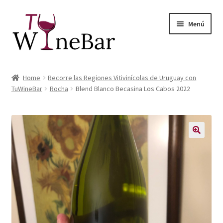
Ir
Ir
Menú
a
al
la
contenido
navegación
Inicio
Home
Recorre las Regiones Vitivinícolas de Uruguay con
Expandi
TuWineBar
Rocha
Blend Blanco Becasina Los Cabos 2022
Tienda de Vinos y Productos
el
menú
Expandi
Servicios
hijo
el
menú
Sobre Nosotros
hijo