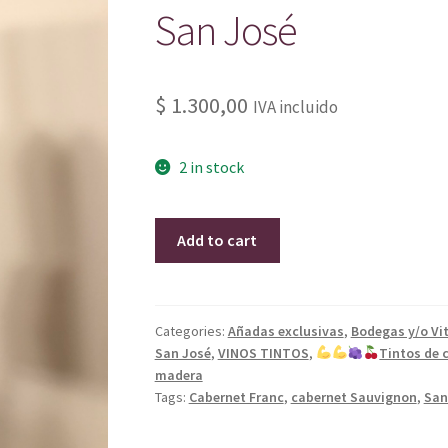
San José
$
1.300,00
IVA incluido
2 in stock
Blend
Add to cart
Amadeus
2016-
Establecimiento
Barra
Categories:
Añadas exclusivas
,
Bodegas y/o Vit
San José
,
VINOS TINTOS
,
Tintos de 
de
madera
Mahoma
Tags:
Cabernet Franc
,
cabernet Sauvignon
,
San
San
José