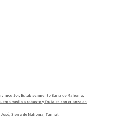
ivinicultor
,
Establecimiento Barra de Mahoma
,
cuerpo medio a robusto y frutales con crianza en
 José
,
Sierra de Mahoma
,
Tannat