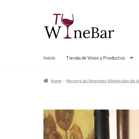
Ir
Ir
a
al
la
contenido
navegación
Inicio
Tienda de Vinos y Productos
Home
Recorre las Regiones Vitivinícolas de 