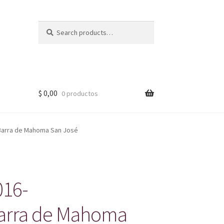
Search
Search
for:
$
0,00
0 productos
Barra de Mahoma San José
016-
Barra de Mahoma