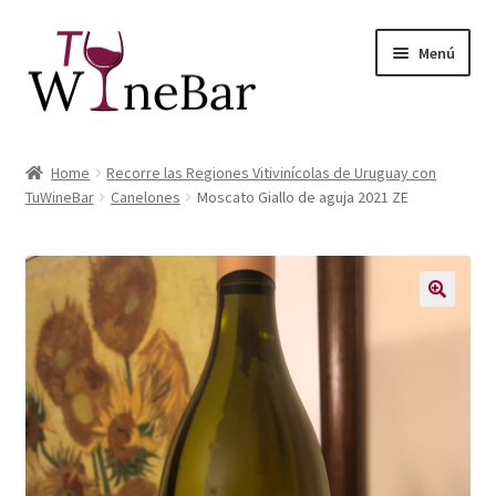
Ir
Ir
Menú
a
al
la
contenido
navegación
Inicio
Home
Recorre las Regiones Vitivinícolas de Uruguay con
Expandi
TuWineBar
Canelones
Moscato Giallo de aguja 2021 ZE
Tienda de Vinos y Productos
el
menú
Expandi
Servicios
hijo
el
menú
Sobre Nosotros
hijo