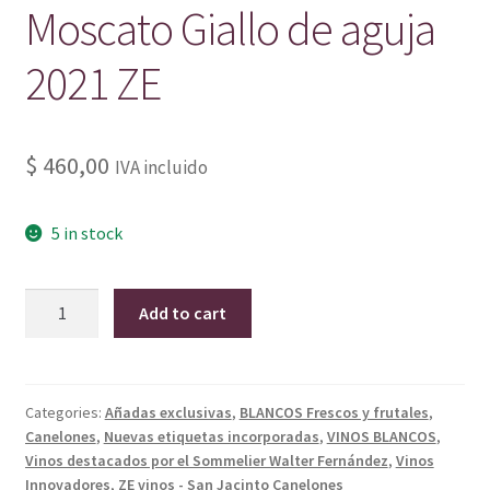
Moscato Giallo de aguja
2021 ZE
$
460,00
IVA incluido
5 in stock
Moscato
Add to cart
Giallo
de
aguja
2021
Categories:
Añadas exclusivas
,
BLANCOS Frescos y frutales
,
Canelones
,
Nuevas etiquetas incorporadas
,
VINOS BLANCOS
,
ZE
Vinos destacados por el Sommelier Walter Fernández
,
Vinos
quantity
Innovadores
,
ZE vinos - San Jacinto Canelones