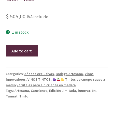
$
505,00
IVA incluido
1 in stock
Tannat
Add to cart
2019
Artesana
Sin
Barrica
Categories:
Añadas exclusivas
,
Bodega Artesana
,
Vinos
Innovadores
,
VINOS TINTOS
,
Tintos de cuerpo suave a
quantity
medio y frutales pero sin crianza en madera
Tags:
Artesana
,
Canelones
,
Edición Limitada
,
innovación
,
Tannat
,
Tinto