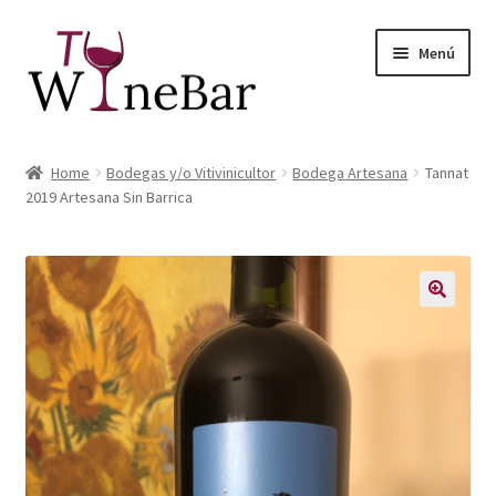
Ir
Ir
Menú
a
al
la
contenido
navegación
Inicio
Home
Bodegas y/o Vitivinicultor
Bodega Artesana
Tannat
Expandi
2019 Artesana Sin Barrica
Tienda de Vinos y Productos
el
menú
Expandi
Servicios
hijo
el
menú
Sobre Nosotros
hijo