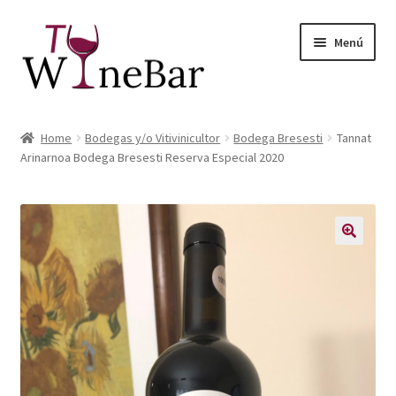
Ir
Ir
Menú
a
al
la
contenido
navegación
Inicio
Home
Bodegas y/o Vitivinicultor
Bodega Bresesti
Tannat
Expandi
Arinarnoa Bodega Bresesti Reserva Especial 2020
Tienda de Vinos y Productos
el
menú
Expandi
Servicios
hijo
el
menú
Sobre Nosotros
hijo