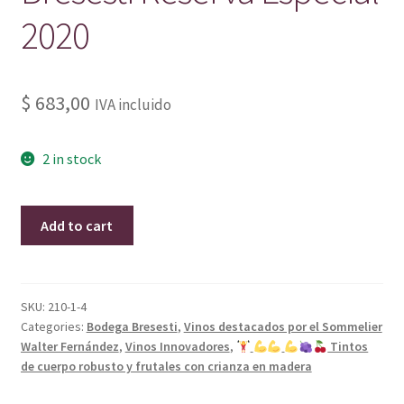
2020
$
683,00
IVA incluido
2 in stock
Tannat
Add to cart
Arinarnoa
Bodega
Bresesti
Reserva
SKU:
210-1-4
Categories:
Bodega Bresesti
,
Vinos destacados por el Sommelier
Especial
Walter Fernández
,
Vinos Innovadores
,
Tintos
2020
de cuerpo robusto y frutales con crianza en madera
quantity