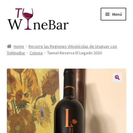
Ir
Ir
Menú
a
al
la
contenido
navegación
Inicio
Home
Recorre las Regiones Vitivinícolas de Uruguay con
Expandi
TuWineBar
Colonia
Tannat Reserva El Legado 2020
Tienda de Vinos y Productos
el
menú
Expandi
Servicios
hijo
el
menú
Sobre Nosotros
hijo