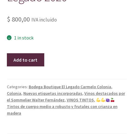
$
800,00
IVA incluido
1 in stock
Tannat
Add to cart
Reserva
El
Legado
2020
Categories:
Bodega Boutique El Legado Carmelo Colonia
,
Colonia
,
Nuevas etiquetas incorporadas
,
Vinos destacados por
quantity
el Sommelier Walter Fernández
,
VINOS TINTOS
,
Tintos de cuerpo medio a robusto y frutales con crianza en
madera