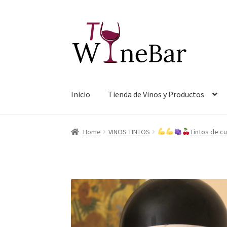
Ir
Ir
a
al
la
contenido
navegación
Inicio
Tienda de Vinos y Productos
Home
VINOS TINTOS
Tintos de c