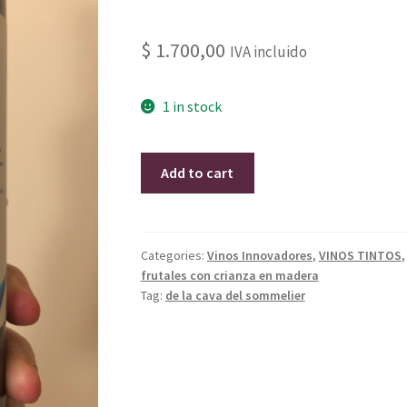
$
1.700,00
IVA incluido
1 in stock
Tannat
Add to cart
Viognier
Reserva
2015
Alto
Categories:
Vinos Innovadores
,
VINOS TINTOS
frutales con crianza en madera
de
Tag:
de la cava del sommelier
la
Ballena
quantity