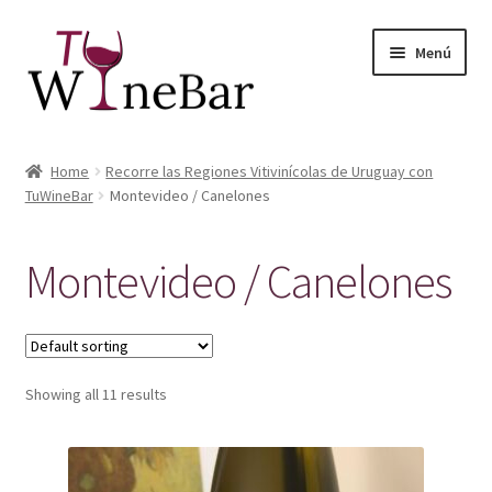
Ir
Ir
Menú
a
al
la
contenido
navegación
Inicio
Home
Recorre las Regiones Vitivinícolas de Uruguay con
Expandi
TuWineBar
Montevideo / Canelones
Tienda de Vinos y Productos
el
menú
Expandi
Servicios
Montevideo / Canelones
hijo
el
menú
Sobre Nosotros
hijo
Showing all 11 results