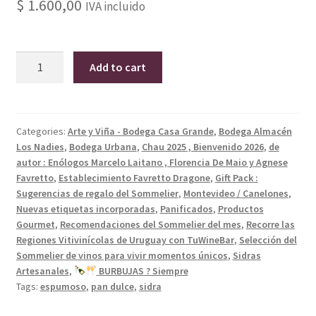
$
1.600,00
IVA incluido
Selección
Add to cart
6
del
Sommelier
Chau
Categories:
Arte y Viña - Bodega Casa Grande
,
Bodega Almacén
Los Nadies
,
Bodega Urbana
,
Chau 2025 , Bienvenido 2026
,
de
2025.
autor : Enólogos Marcelo Laitano , Florencia De Maio y Agnese
Un
Favretto
,
Establecimiento Favretto Dragone
,
Gift Pack :
Pan
Sugerencias de regalo del Sommelier
,
Montevideo / Canelones
,
dulce
Nuevas etiquetas incorporadas
,
Panificados
,
Productos
artesanal
Gourmet
,
Recomendaciones del Sommelier del mes
,
Recorre las
en
Regiones Vitivinícolas de Uruguay con TuWineBar
,
Selección del
un
Sommelier de vinos para vivir momentos únicos
,
Sidras
duelo
Artesanales
,
BURBUJAS ? Siempre
Tags:
espumoso
,
pan dulce
,
sidra
entre
Sidra