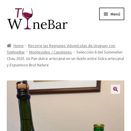
Ir
Ir
Menú
a
al
la
contenido
navegación
Inicio
Home
Recorre las Regiones Vitivinícolas de Uruguay con
Expandi
TuWineBar
Montevideo / Canelones
Selección 6 del Sommelier
Tienda de Vinos y Productos
Chau 2025. Un Pan dulce artesanal en un duelo entre Sidra artesanal
el
y Espumoso Brut Nature
menú
Expandi
Servicios
hijo
el
menú
Sobre Nosotros
hijo