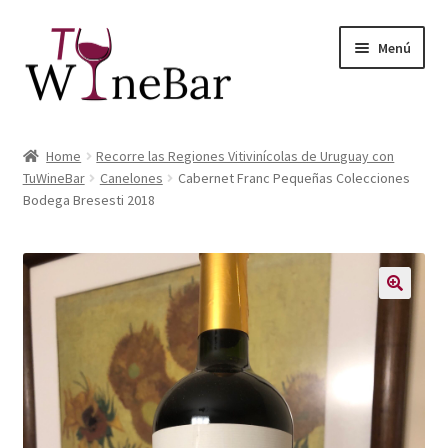
Ir
Ir
Menú
a
al
la
contenido
navegación
Inicio
Home
Recorre las Regiones Vitivinícolas de Uruguay con
Expandi
TuWineBar
Canelones
Cabernet Franc Pequeñas Colecciones
Tienda de Vinos y Productos
Bodega Bresesti 2018
el
menú
Expandi
Servicios
hijo
el
menú
Sobre Nosotros
hijo