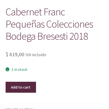
Cabernet Franc
Pequeñas Colecciones
Bodega Bresesti 2018
$
619,00
IVA incluido
1 in stock
Cabernet
Add to cart
Franc
Pequeñas
Colecciones
Bodega