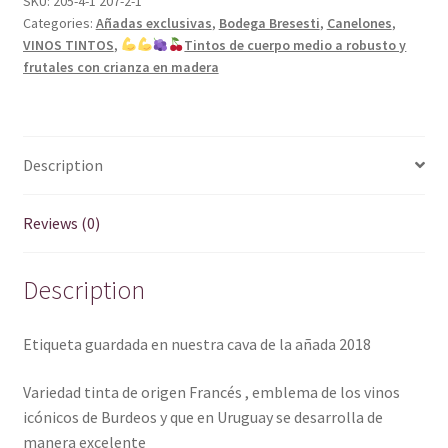
SKU:
205-4-1 207-2-1
Categories:
Añadas exclusivas
,
Bodega Bresesti
,
Canelones
,
Bresesti
VINOS TINTOS
,
Tintos de cuerpo medio a robusto y
2018
frutales con crianza en madera
quantity
Description
Reviews (0)
Description
Etiqueta guardada en nuestra cava de la añada 2018
Variedad tinta de origen Francés , emblema de los vinos
icónicos de Burdeos y que en Uruguay se desarrolla de
manera excelente