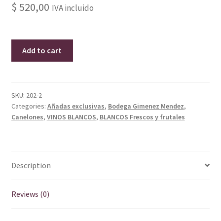
$
520,00
IVA incluido
Copia
Add to cart
de
Producto
quantity
SKU:
202-2
Categories:
Añadas exclusivas
,
Bodega Gimenez Mendez
,
Canelones
,
VINOS BLANCOS
,
BLANCOS Frescos y frutales
Description
Reviews (0)