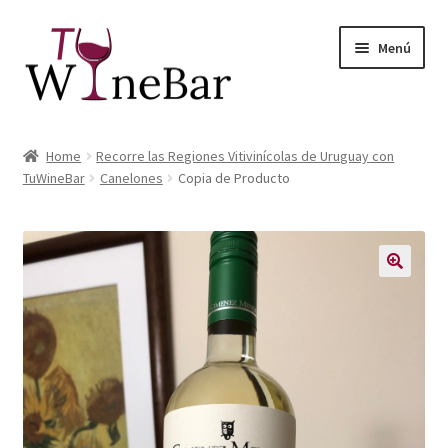
Ir
Ir
Menú
a
al
la
contenido
navegación
Inicio
Home
Recorre las Regiones Vitivinícolas de Uruguay con
Expandi
TuWineBar
Canelones
Copia de Producto
Tienda de Vinos y Productos
el
menú
Expandi
Servicios
hijo
el
menú
Sobre Nosotros
hijo