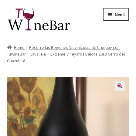
Ir
Ir
Menú
a
al
la
contenido
navegación
Inicio
Home
Recorre las Regiones Vitivinícolas de Uruguay con
Expandi
TuWineBar
Lavalleja
Extreme Vineyards Deicas 2018 Cerro del
Tienda de Vinos y Productos
Guazubirá
el
menú
Expandi
Servicios
hijo
el
menú
Sobre Nosotros
hijo