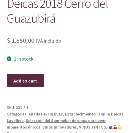
Deicas 2018 Cerro del
Guazubirá
$
1.650,00
IVA incluido
1 in stock
Extreme
Add to cart
Vineyards
Deicas
2018
Cerro
SKU:
003-2-1
Categories:
Añadas exclusivas
,
Establecimiento Familia Deicas
,
del
Lavalleja
,
Selección del Sommelier de vinos para vivir
Guazubirá
momentos únicos
,
Vinos Innovadores
,
VINOS TINTOS
,
quantity