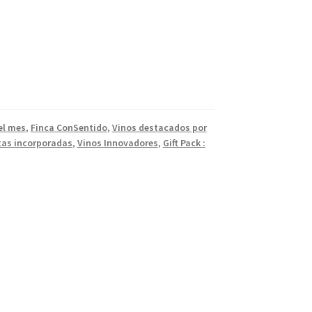
el mes
,
Finca ConSentido
,
Vinos destacados por
tas incorporadas
,
Vinos Innovadores
,
Gift Pack :