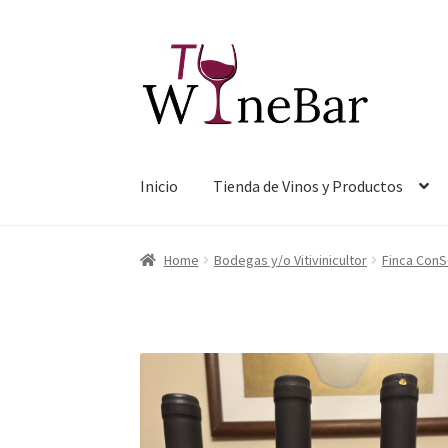
Ir
Ir
a
al
la
contenido
navegación
Inicio
Tienda de Vinos y Productos
Home
Bodegas y/o Vitivinicultor
Finca ConS