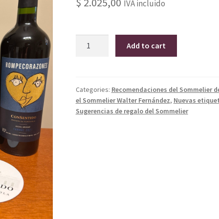
$
2.025,00
IVA incluido
Pack
Add to cart
Disfrute
Con
Sentido
quantity
Categories:
Recomendaciones del Sommelier d
el Sommelier Walter Fernández
,
Nuevas etique
Sugerencias de regalo del Sommelier