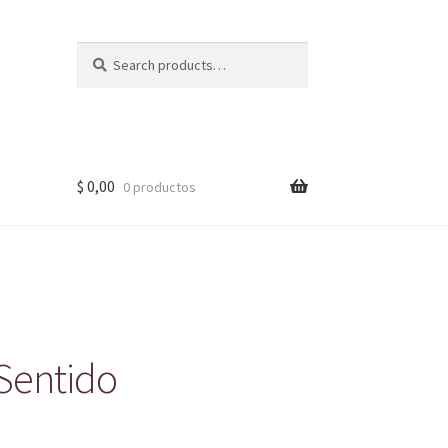
Search
Search
for:
$
0,00
0 productos
 Sentido