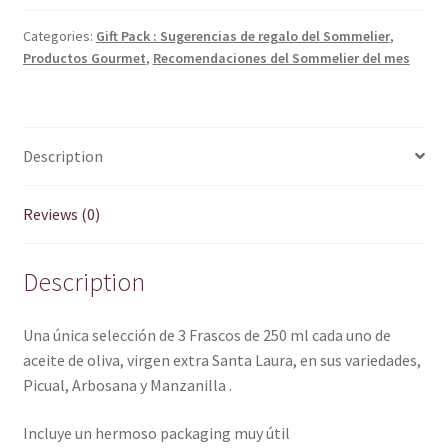
Aceite
Oliva
Categories:
Gift Pack : Sugerencias de regalo del Sommelier
,
Productos Gourmet
,
Recomendaciones del Sommelier del mes
en
caja
de
regalo
Description
quantity
Reviews (0)
Description
Una única selección de 3 Frascos de 250 ml cada uno de
aceite de oliva, virgen extra Santa Laura, en sus variedades,
Picual, Arbosana y Manzanilla .
Incluye un hermoso packaging muy útil