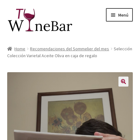
Ir
Ir
Menú
a
al
la
contenido
navegación
Inicio
Home
Recomendaciones del Sommelier del mes
Selección
Expandi
Colección Varietal Aceite Oliva en caja de regalo
Tienda de Vinos y Productos
el
menú
Expandi
Servicios
hijo
el
menú
Sobre Nosotros
hijo