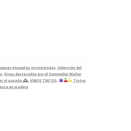
uevas etiquetas incorporadas
,
Selección del
s
,
Vinos destacados por el Sommelier Walter
er al pasado 🕰
,
VINOS TINTOS
,
Tintos
rianza en madera