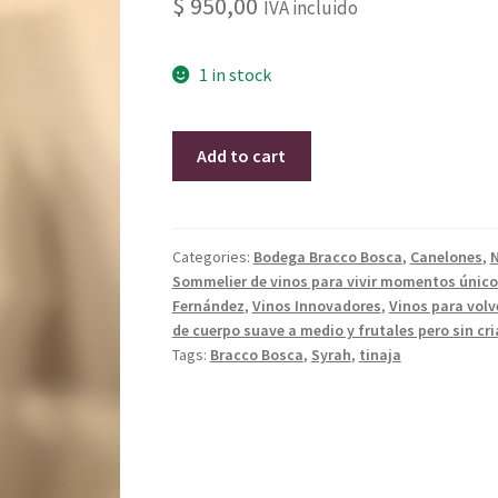
$
950,00
IVA incluido
1 in stock
Syrah
Add to cart
2021
Bracco
Bosca
Tinaja
Categories:
Bodega Bracco Bosca
,
Canelones
,
N
Sommelier de vinos para vivir momentos único
quantity
Fernández
,
Vinos Innovadores
,
Vinos para volv
de cuerpo suave a medio y frutales pero sin c
Tags:
Bracco Bosca
,
Syrah
,
tinaja