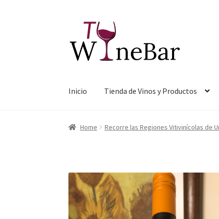
Ir
Ir
a
al
la
contenido
navegación
Inicio
Tienda de Vinos y Productos
Home
Recorre las Regiones Vitivinícolas de 