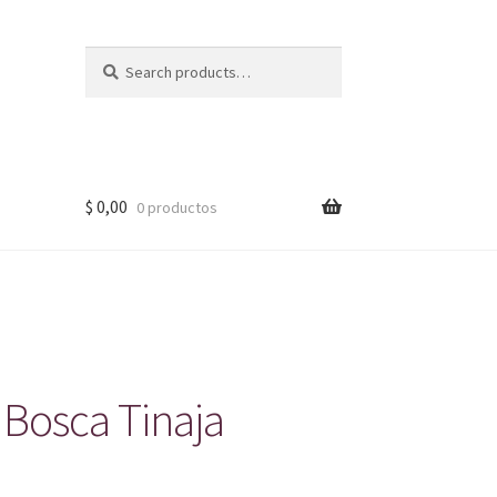
Search
Search
for:
$
0,00
0 productos
 Bosca Tinaja