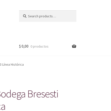
Search
Search
for:
$
0,00
0 productos
 Línea Histórica
odega Bresesti
ca