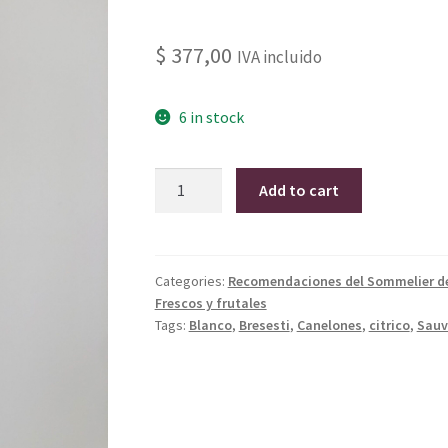
$
377,00
IVA incluido
6 in stock
Sauvignon
Add to cart
Blanc
Bodega
Bresesti
2023
Categories:
Recomendaciones del Sommelier d
Frescos y frutales
Línea
Tags:
Blanco
,
Bresesti
,
Canelones
,
citrico
,
Sauv
Histórica
quantity