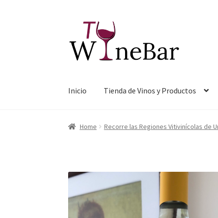
Ir
Ir
a
al
la
contenido
navegación
Inicio
Tienda de Vinos y Productos
Home
Recorre las Regiones Vitivinícolas de 